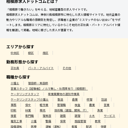
相模原求人ドットコムとは？
「相模原で働きたい」を叶える、地域密着型の求人サイトです。
相模原求人ドットコムは、神奈川県相模原市に特化した求人情報サイトです。地元企業の
魅力やリアルな職場の雰囲気を発信し、求職者と企業の“ミスマッチのない出会い”をサポ
ートします。相模原エリアに特化しているからこそ地元の正社員・パート・アルバイト情
報を厳選して掲載。地域に根ざした求人が豊富です。
エリアから探す
中央区
緑区
南区
勤務形態から探す
正社員
パート・アルバイト
その他
職種から探す
介護士
理容師・美容師
営業スタッフ【経験者】ノルマ無し・社用車有り（相模原）
ケータリングスタッフ
産業廃棄物の選別作業員
ケータリングスタッフ|介護士
製造
倉庫
修理
包装
事務
保全
軽作業
管理職
検査
農業
営業
印刷
林業
販売
技術職（建設、開発、IT）
漁業
接客
専門職
理美容
建築
調理
土木
サービス
電気工事
介護
警備
保育
施設管理
教育
設備運転
医療
運輸（運転）
看護
配送
保健