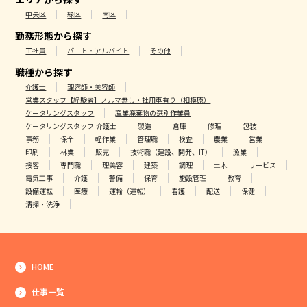
中央区
緑区
南区
勤務形態から探す
正社員
パート・アルバイト
その他
職種から探す
介護士
理容師・美容師
営業スタッフ【経験者】ノルマ無し・社用車有り（相模原）
ケータリングスタッフ
産業廃棄物の選別作業員
ケータリングスタッフ|介護士
製造
倉庫
修理
包装
事務
保全
軽作業
管理職
検査
農業
営業
印刷
林業
販売
技術職（建設、開発、IT）
漁業
接客
専門職
理美容
建築
調理
土木
サービス
電気工事
介護
警備
保育
施設管理
教育
設備運転
医療
運輸（運転）
看護
配送
保健
清掃・洗浄
HOME
仕事一覧