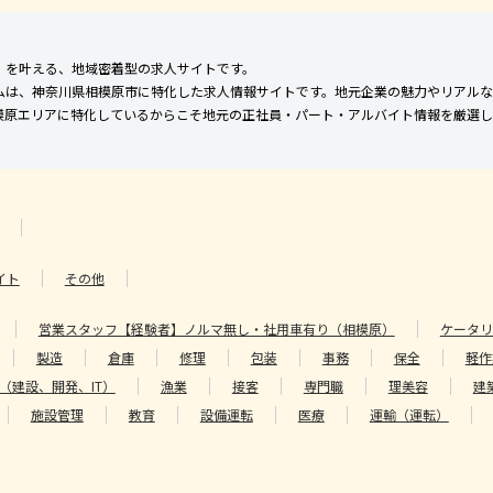
」を叶える、地域密着型の求人サイトです。
ムは、神奈川県相模原市に特化した求人情報サイトです。地元企業の魅力やリアルな
模原エリアに特化しているからこそ地元の正社員・パート・アルバイト情報を厳選し
イト
その他
営業スタッフ【経験者】ノルマ無し・社用車有り（相模原）
ケータリ
製造
倉庫
修理
包装
事務
保全
軽作
（建設、開発、IT）
漁業
接客
専門職
理美容
建
施設管理
教育
設備運転
医療
運輸（運転）