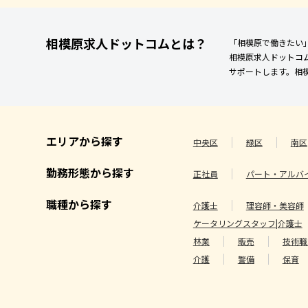
相模原求人ドットコムとは？
「相模原で働きたい
相模原求人ドットコ
サポートします。相
エリアから探す
中央区
緑区
南区
勤務形態から探す
正社員
パート・アルバ
職種から探す
介護士
理容師・美容師
ケータリングスタッフ|介護士
林業
販売
技術職
介護
警備
保育