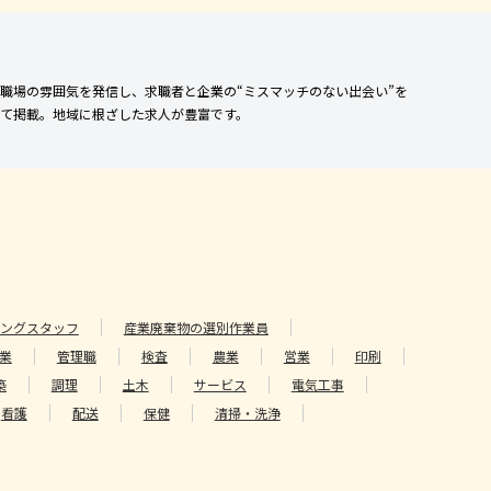
職場の雰囲気を発信し、求職者と企業の“ミスマッチのない出会い”を
て掲載。地域に根ざした求人が豊富です。
ングスタッフ
産業廃棄物の選別作業員
業
管理職
検査
農業
営業
印刷
築
調理
土木
サービス
電気工事
看護
配送
保健
清掃・洗浄